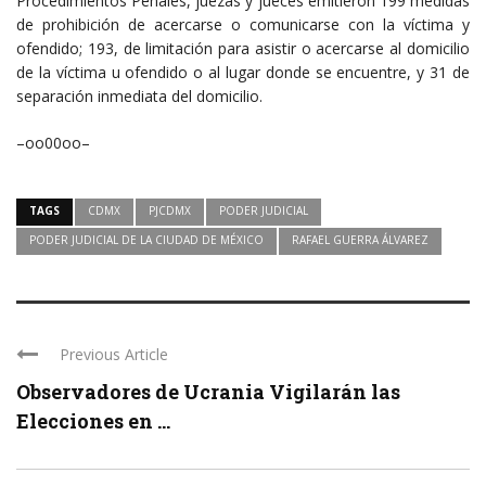
Procedimientos Penales, juezas y jueces emitieron 199 medidas
de prohibición de acercarse o comunicarse con la víctima y
ofendido; 193, de limitación para asistir o acercarse al domicilio
de la víctima u ofendido o al lugar donde se encuentre, y 31 de
separación inmediata del domicilio.
–oo00oo–
TAGS
CDMX
PJCDMX
PODER JUDICIAL
PODER JUDICIAL DE LA CIUDAD DE MÉXICO
RAFAEL GUERRA ÁLVAREZ
Previous Article
Observadores de Ucrania Vigilarán las
Elecciones en ...