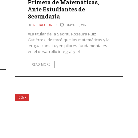
Primera de Matemáticas,
Ante Estudiantes de
Secundaria
BY
REDACCIÓN
MAYO 9, 2026
=La titular de la Secihti, Rosaura Ruiz
Gutiérrez, destacó que las matemáticas y la
lengua constituyen pilares fundamentales
en el desarrollo integral y el ...
READ MORE
CDMX