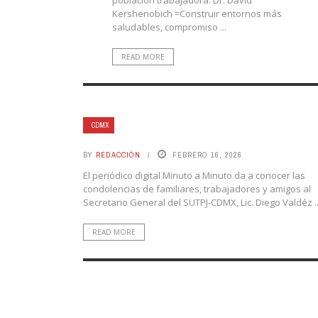
población trabajadora: Dr. David
Kershenobich =Construir entornos más
saludables, compromiso ...
READ MORE
CDMX
BY
REDACCIÓN
FEBRERO 16, 2026
El periódico digital Minuto a Minuto da a conocer las
condolencias de familiares, trabajadores y amigos al
Secretario General del SUTPJ-CDMX, Lic. Diego Valdéz ..
READ MORE