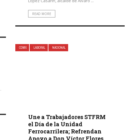
López Casarín, alcalde de Alvaro ...
READ MORE
CDMX
LABORAL
NACIONAL
.
Une a Trabajadores STFRM
el Día de la Unidad
Ferrocarrilera; Refrendan
Apoyo a Don Víctor Flores