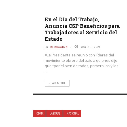
En el Día del Trabajo,
Anuncia CSP Beneficios para
Trabajadores al Servicio del
Estado
BY
REDACCIÓN
MAYO 1, 2026
=La Presidenta se reunió con líderes del
movimiento obrero del país a quienes dijo
que “por el bien de todos, primero las y los
...
READ MORE
CDMX
LABORAL
NACIONAL