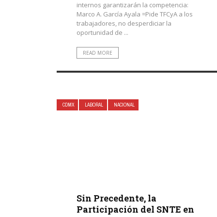
internos garantizarán la competencia:
Marco A. García Ayala =Pide TFCyA a los
trabajadores, no desperdiciar la
oportunidad de ...
READ MORE
CDMX
LABORAL
NACIONAL
Sin Precedente, la
Participación del SNTE en