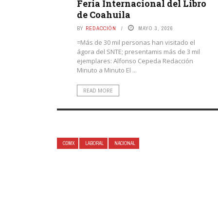
Feria Internacional del Libro
de Coahuila
BY
REDACCIÓN
MAYO 3, 2026
=Más de 30 mil personas han visitado el
ágora del SNTE; presentamis más de 3 mil
ejemplares: Alfonso Cepeda Redacción
Minuto a Minuto El ...
READ MORE
CDMX
LABORAL
NACIONAL