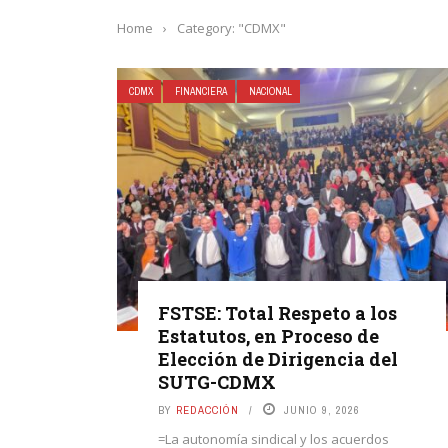
Home
›
Category: "CDMX"
CDMX
FINANCIERA
NACIONAL
FSTSE: Total Respeto a los
Estatutos, en Proceso de
Elección de Dirigencia del
SUTG-CDMX
BY
REDACCIÓN
JUNIO 9, 2026
=La autonomía sindical y los acuerdos