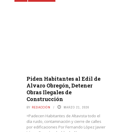
Piden Habitantes al Edil de
Alvaro Obregón, Detener
Obras Ilegales de
Construcción
BY
REDACCIÓN
MARZO 21, 2026
=Padecen Habitantes de Altavista todo el
día ruido, contaminación y cierre de calles
por edificaciones Por Fernando López Javier