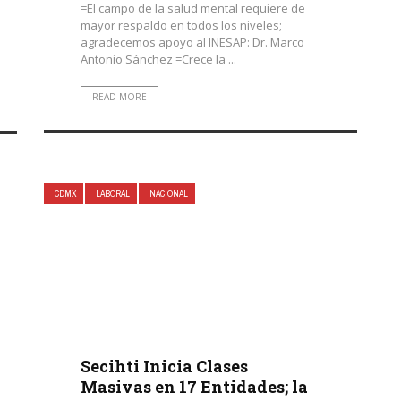
=El campo de la salud mental requiere de
mayor respaldo en todos los niveles;
agradecemos apoyo al INESAP: Dr. Marco
Antonio Sánchez =Crece la ...
READ MORE
CDMX
LABORAL
NACIONAL
Secihti Inicia Clases
Masivas en 17 Entidades; la