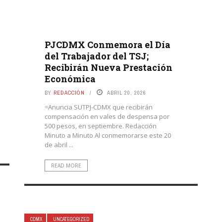
PJCDMX Conmemora el Día
del Trabajador del TSJ;
Recibirán Nueva Prestación
Económica
BY
REDACCIÓN
ABRIL 20, 2026
=Anuncia SUTPJ-CDMX que recibirán
compensación en vales de despensa por
500 pesos, en septiembre. Redacción
Minuto a Minuto Al conmemorarse este 20
de abril ...
READ MORE
CDMX
UNCATEGORIZED