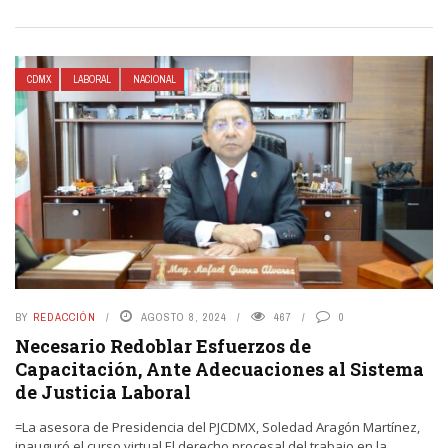
CDMX
LABORAL
NACIONAL
BY
REDACCIÓN
AGOSTO 8, 2024
467
0
Necesario Redoblar Esfuerzos de
Capacitación, Ante Adecuaciones al Sistema
de Justicia Laboral
=La asesora de Presidencia del PJCDMX, Soledad Aragón Martínez,
inauguró el curso virtual El derecho procesal del trabajo en la