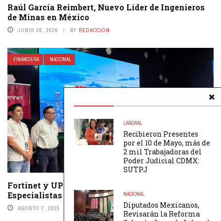
Raúl García Reimbert, Nuevo Líder de Ingenieros
de Minas en México
JUNIO 26, 2026
BY
REDACCIÓN
FINANCIERA
NACIONAL
LABORAL
Recibieron Presentes
por el 10 de Mayo, más de
2 mil Trabajadoras del
Poder Judicial CDMX:
SUTPJ
Fortinet y UPY se Alían Para Formar a
Especialistas en Ciberseguridad
NACIONAL
Diputados Mexicanos,
AGOSTO 7, 2025
BY
REDACCIÓN
Revisarán la Reforma