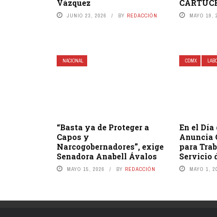
Vázquez
CARTUC
JUNIO 23, 2026
BY
REDACCIÓN
MAYO 19, 
NACIONAL
CDMX
LAB
“Basta ya de Proteger a
En el Día 
Capos y
Anuncia 
Narcogobernadores”, exige
para Trab
Senadora Anabell Ávalos
Servicio 
MAYO 15, 2026
BY
REDACCIÓN
MAYO 1, 2