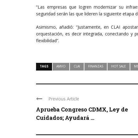
“Las empresas que logren modernizar su infraest
seguridad serán las que lideren la siguiente etapa
Asimismo, añadió: “Justamente, en CLAI aposta
orquestación, es decir integrada, conectando y p
flexibilidad”.
TAGS
AMVO
CLAI
FINANZAS
HOT SALE
M
Previous Article
Aprueba Congreso CDMX, Ley de
Cuidados; Ayudará ...