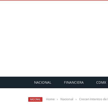
NACIONAL
FINANCIERA
CDMX
Home
›
Nacional
›
Crecen Intentos de 
NACIONAL