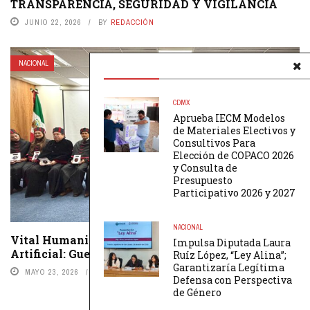
TRANSPARENCIA, SEGURIDAD Y VIGILANCIA
JUNIO 22, 2026
BY
REDACCIÓN
NACIONAL
CDMX
Aprueba IECM Modelos
de Materiales Electivos y
Consultivos Para
Elección de COPACO 2026
y Consulta de
Presupuesto
Participativo 2026 y 2027
NACIONAL
Vital Humanizar el Derecho, Ante la Inteligencia
Impulsa Diputada Laura
Artificial: Guerra Alvarez
Ruíz López, “Ley Alina”;
Garantizaría Legítima
MAYO 23, 2026
BY
REDACCIÓN
Defensa con Perspectiva
de Género