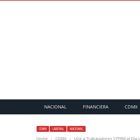
NACIONAL
FINANCIERA
CDMX
CDMX
LABORAL
NACIONAL
Home
›
CDMX
›
Une a Trabajadores STFRM el Día d