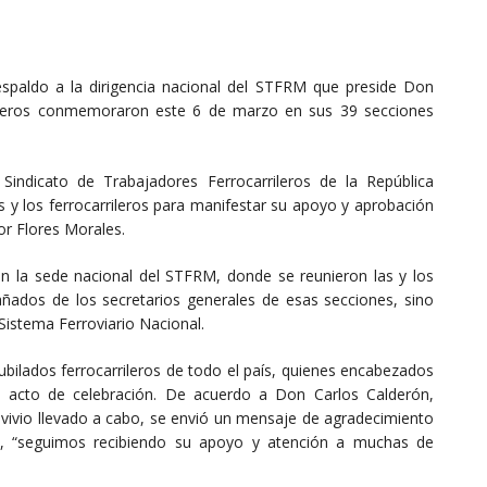
spaldo a la dirigencia nacional del STFRM que preside Don
rrileros conmemoraron este 6 de marzo en sus 39 secciones
indicato de Trabajadores Ferrocarrileros de la República
 y los ferrocarrileros para manifestar su apoyo y aprobación
tor Flores Morales.
n la sede nacional del STFRM, donde se reunieron las y los
ñados de los secretarios generales de esas secciones, sino
Sistema Ferroviario Nacional.
jubilados ferrocarrileros de todo el país, quienes encabezados
al acto de celebración. De acuerdo a Don Carlos Calderón,
nvivio llevado a cabo, se envió un mensaje de agradecimiento
jo, “seguimos recibiendo su apoyo y atención a muchas de