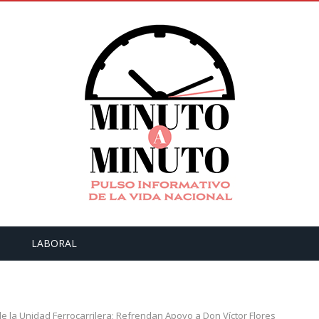
LABORAL
e la Unidad Ferrocarrilera; Refrendan Apoyo a Don Víctor Flores