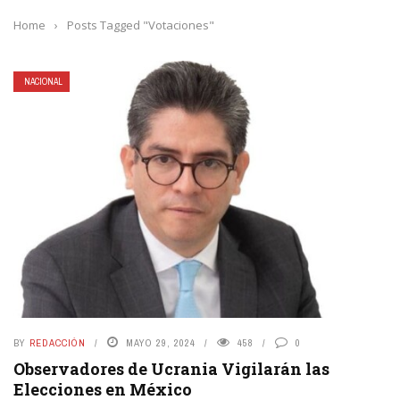
Home
›
Posts Tagged "Votaciones"
NACIONAL
BY
REDACCIÓN
MAYO 29, 2024
458
0
Observadores de Ucrania Vigilarán las
Elecciones en México