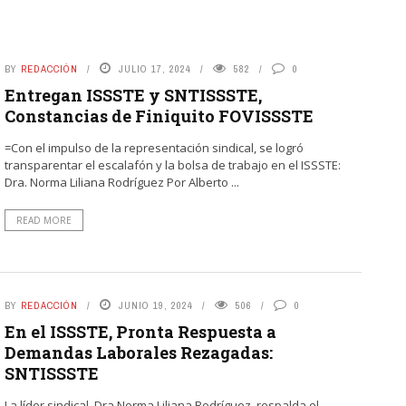
BY
REDACCIÓN
JULIO 17, 2024
582
0
Entregan ISSSTE y SNTISSSTE,
Constancias de Finiquito FOVISSSTE
=Con el impulso de la representación sindical, se logró
transparentar el escalafón y la bolsa de trabajo en el ISSSTE:
Dra. Norma Liliana Rodríguez Por Alberto ...
READ MORE
BY
REDACCIÓN
JUNIO 19, 2024
506
0
En el ISSSTE, Pronta Respuesta a
Demandas Laborales Rezagadas:
SNTISSSTE
La líder sindical, Dra Norma Liliana Rodríguez, respalda el