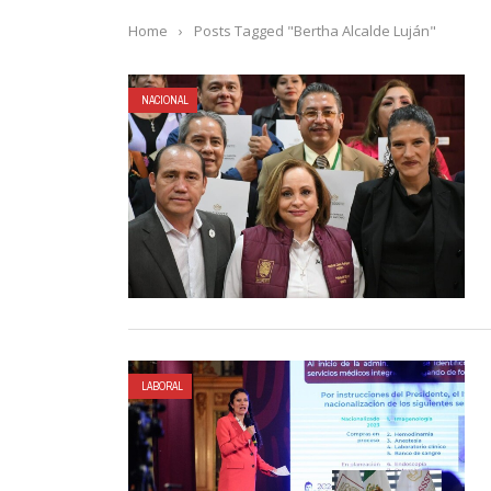
Home
›
Posts Tagged "Bertha Alcalde Luján"
NACIONAL
LABORAL