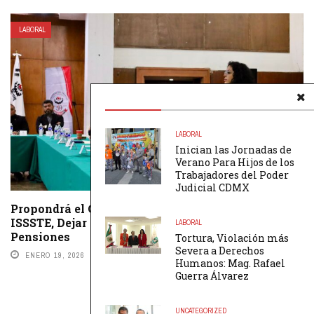
LABORAL
LABORAL
Inician las Jornadas de
Verano Para Hijos de los
Trabajadores del Poder
Judicial CDMX
Propondrá el Congreso del Trabajo al IMSS e
ISSSTE, Dejar de Utilizar la UMA Para el Pago de
LABORAL
Pensiones
Tortura, Violación más
Severa a Derechos
ENERO 19, 2026
BY
REDACCIÓN
Humanos: Mag. Rafael
Guerra Álvarez
UNCATEGORIZED