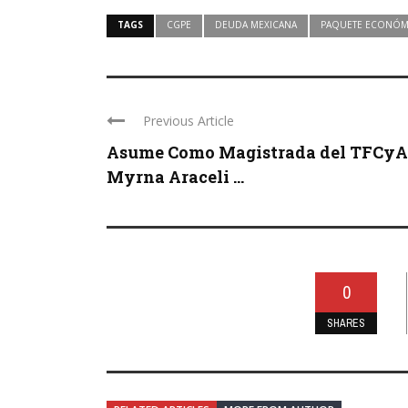
TAGS
CGPE
DEUDA MEXICANA
PAQUETE ECONÓM
Previous Article
Asume Como Magistrada del TFCyA
Myrna Araceli ...
0
SHARES