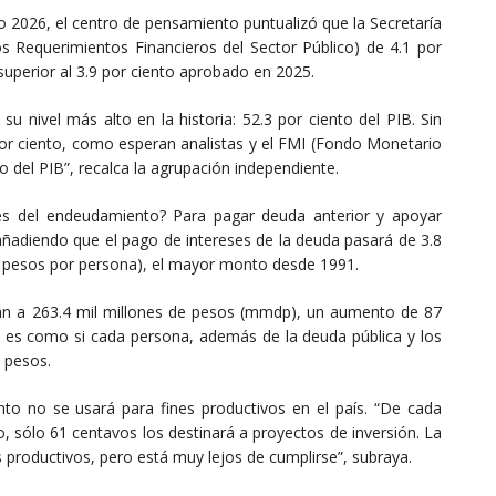
2026, el centro de pensamiento puntualizó que la Secretaría
os Requerimientos Financieros del Sector Público) de 4.1 por
superior al 3.9 por ciento aprobado en 2025.
 su nivel más alto en la historia: 52.3 por ciento del PIB. Sin
por ciento, como esperan analistas y el FMI (Fondo Monetario
to del PIB”, recalca la agrupación independiente.
es del endeudamiento? Para pagar deuda anterior y apoyar
ñadiendo que el pago de intereses de la deuda pasará de 3.8
96 pesos por persona), el mayor monto desde 1991.
rán a 263.4 mil millones de pesos (mmdp), un aumento de 87
 es como si cada persona, además de la deuda pública y los
 pesos.
o no se usará para fines productivos en el país. “De cada
, sólo 61 centavos los destinará a proyectos de inversión. La
s productivos, pero está muy lejos de cumplirse”, subraya.