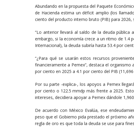
Abundando en la propuesta del Paquete Económico 
de Hacienda estima un déficit amplio (los llamad
ciento del producto interno bruto (PIB) para 2026, 
“Lo anterior llevará al saldo de la deuda pública a
embargo, si la economía crece a un ritmo de 1.4 
Internacional), la deuda subiría hasta 53.4 por cien
“¿Para qué se usarán estos recursos provenient
financieramente a Pemex”, destaca el organismo a
por ciento en 2025 a 4.1 por ciento del PIB (11,6
Por su parte -explica-, los apoyos a Pemex llega
por ciento o 122.5 mmdp más frente a 2025. Esto
intereses, decidiera apoyar a Pemex dándole 1,960
De acuerdo con México Evalúa, ese endeudamient
peso que el Gobierno pida prestado el próximo año
regla de oro es que toda la deuda se use para fine