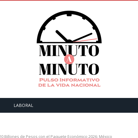
LABORAL
0 Billones de Pesos con el Paquete Económico 2026: México