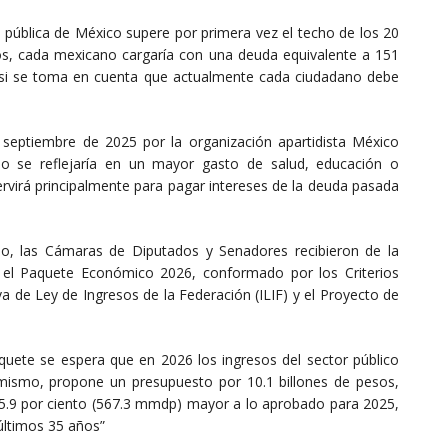
ública de México supere por primera vez el techo de los 20
llos, cada mexicano cargaría con una deuda equivalente a 151
e si se toma en cuenta que actualmente cada ciudadano debe
 septiembre de 2025 por la organización apartidista México
no se reflejaría en un mayor gasto de salud, educación o
 servirá principalmente para pagar intereses de la deuda pasada
o, las Cámaras de Diputados y Senadores recibieron de la
) el Paquete Económico 2026, conformado por los Criterios
va de Ley de Ingresos de la Federación (ILIF) y el Proyecto de
uete se espera que en 2026 los ingresos del sector público
imismo, propone un presupuesto por 10.1 billones de pesos,
s 5.9 por ciento (567.3 mmdp) mayor a lo aprobado para 2025,
últimos 35 años”