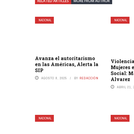
RELATED ARTICLES
MORE FROM AUTHOR
NACIONAL
NACIONAL
Avanza el autoritarismo
Violencia
en las Américas, Alerta la
Mujeres 
SIP
Social: M
Alvarez
AGOSTO 8, 2025
BY
REDACCIÓN
ABRIL 21, 
NACIONAL
NACIONAL