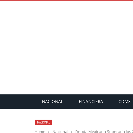
NACIONAL
FINANCIERA
CDMX
NACIONAL
Home
›
Nacional
›
Deuda Mexicana Superaría los 2