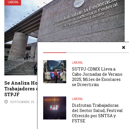
LABORAL
LABORAL
SUTPJ-CDMX Lleva a
Cabo Jornadas de Verano
2025; Miles de Escolares
Se Analiza Homologación de Prestaciones Para
se Divertirán
Trabajadores del Poder Judicial de la Federación:
STPJF
LABORAL
SEPTIEMBRE 25, 2024
BY
REDACCIÓN
Disfrutan Trabajadoras
del Sector Salud, Festival
Ofrecido por SNTSA y
FSTSE