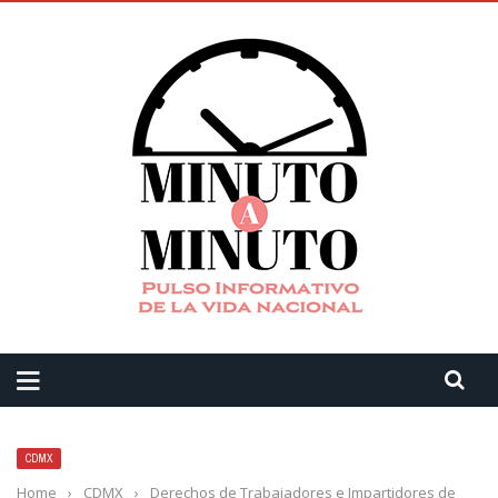
CDMX
Home
›
CDMX
›
Derechos de Trabajadores e Impartidores de