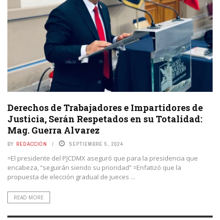
Derechos de Trabajadores e Impartidores de
Justicia, Serán Respetados en su Totalidad:
Mag. Guerra Alvarez
BY
REDACCIÓN
SEPTIEMBRE 5, 2024
=El presidente del PJCDMX aseguró que para la presidencia que
encabeza, “seguirán siendo su prioridad” =Enfatizó que la
propuesta de elección gradual de jueces ...
READ MORE