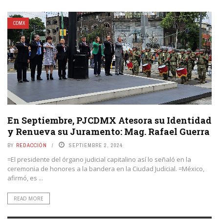
CDMX
En Septiembre, PJCDMX Atesora su Identidad
y Renueva su Juramento: Mag. Rafael Guerra
BY
REDACCIÓN
SEPTIEMBRE 2, 2024
=El presidente del órgano judicial capitalino así lo señaló en la
ceremonia de honores a la bandera en la Ciudad Judicial. =México,
afirmó, es ...
READ MORE