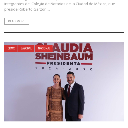
integrantes del Colegio de Notarios de la Ciudad de México, que
preside Roberto Garzón ...
READ MORE
CDMX
LABORAL
NACIONAL