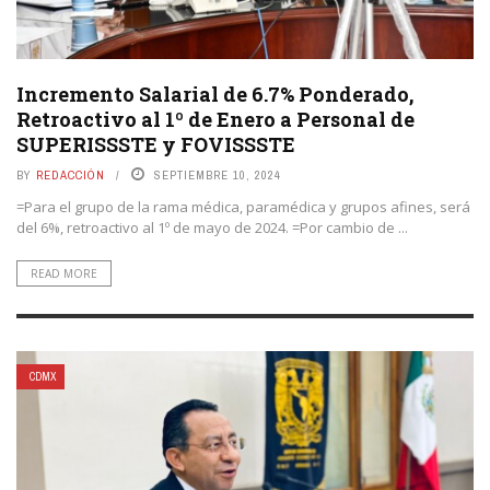
Incremento Salarial de 6.7% Ponderado,
Retroactivo al 1º de Enero a Personal de
SUPERISSSTE y FOVISSSTE
BY
REDACCIÓN
SEPTIEMBRE 10, 2024
=Para el grupo de la rama médica, paramédica y grupos afines, será
del 6%, retroactivo al 1º de mayo de 2024. =Por cambio de ...
READ MORE
CDMX