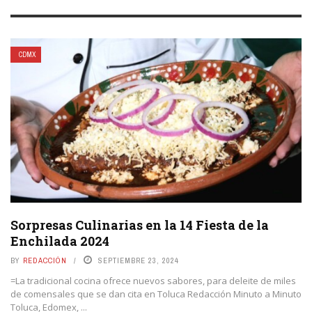
CDMX
Sorpresas Culinarias en la 14 Fiesta de la
Enchilada 2024
BY
REDACCIÓN
SEPTIEMBRE 23, 2024
=La tradicional cocina ofrece nuevos sabores, para deleite de miles
de comensales que se dan cita en Toluca Redacción Minuto a Minuto
Toluca, Edomex, ...