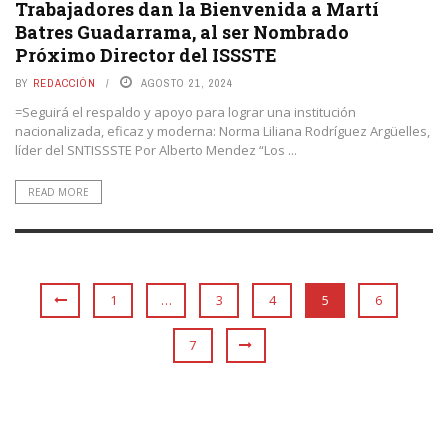
Trabajadores dan la Bienvenida a Martí
Batres Guadarrama, al ser Nombrado
Próximo Director del ISSSTE
BY
REDACCIÓN
AGOSTO 21, 2024
=Seguirá el respaldo y apoyo para lograr una institución
nacionalizada, eficaz y moderna: Norma Liliana Rodríguez Argüelles,
líder del SNTISSSTE Por Alberto Mendez “Los ...
READ MORE
1
…
3
4
5
6
7