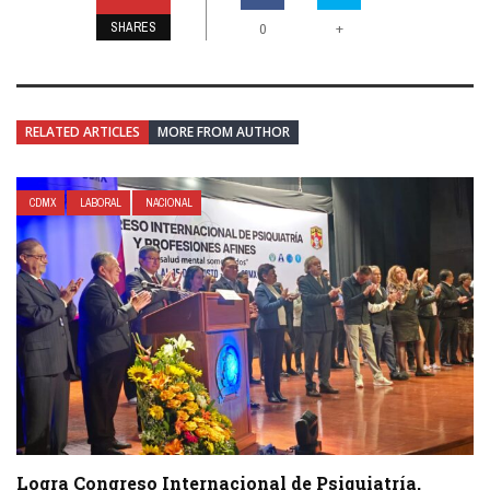
SHARES
+
0
RELATED ARTICLES
MORE FROM AUTHOR
CDMX
LABORAL
NACIONAL
Logra Congreso Internacional de Psiquiatría,