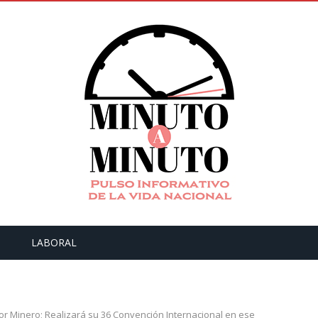
LABORAL
tor Minero; Realizará su 36 Convención Internacional en ese