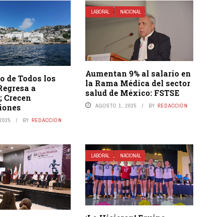
LABORAL
NACIONAL
Aumentan 9% al salario en
o de Todos los
la Rama Médica del sector
Regresa a
salud de México: FSTSE
; Crecen
iones
AGOSTO 1, 2025
BY
REDACCIÓN
 2025
BY
REDACCIÓN
LABORAL
NACIONAL