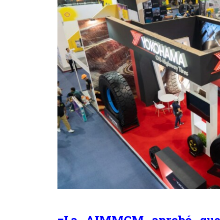
=La AIMMGM aprobó que 