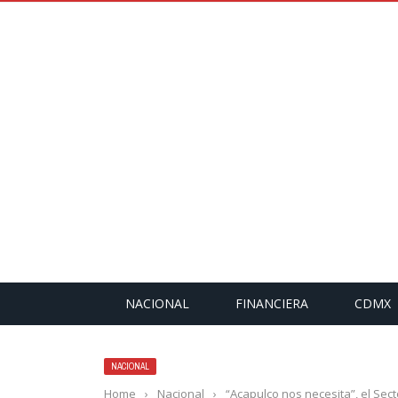
NACIONAL
FINANCIERA
CDMX
NACIONAL
Home
›
Nacional
›
“Acapulco nos necesita”, el Sec