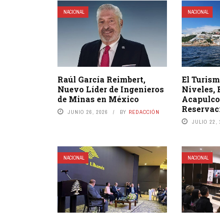
NACIONAL
NACIONAL
Raúl García Reimbert,
El Turism
Nuevo Líder de Ingenieros
Niveles, 
de Minas en México
Acapulco
Reservac
JUNIO 26, 2026
BY
REDACCIÓN
JULIO 22,
NACIONAL
NACIONAL