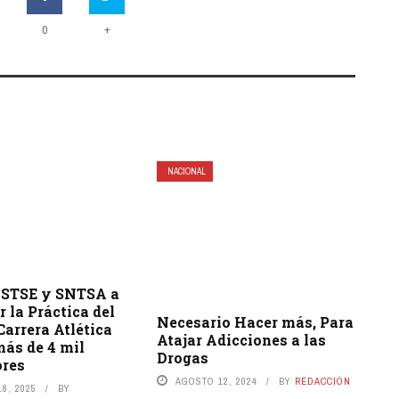
+
0
NACIONAL
STSE y SNTSA a
r la Práctica del
Necesario Hacer más, Para
Carrera Atlética
Atajar Adicciones a las
más de 4 mil
Drogas
ores
AGOSTO 12, 2024
BY
REDACCIÓN
8, 2025
BY