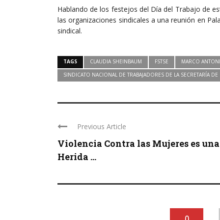
Hablando de los festejos del Día del Trabajo de es
las organizaciones sindicales a una reunión en Pala
sindical.
TAGS
CLAUDIA SHEINBAUM
FSTSE
MARCO ANTONI
SINDICATO NACIONAL DE TRABAJADORES DE LA SECRETARÍA DE
Previous Article
Violencia Contra las Mujeres es una
Herida ...
0