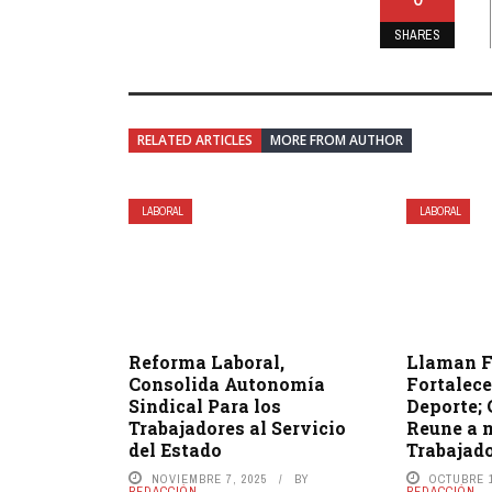
SHARES
RELATED ARTICLES
MORE FROM AUTHOR
LABORAL
LABORAL
Reforma Laboral,
Llaman F
Consolida Autonomía
Fortalece
Sindical Para los
Deporte; 
Trabajadores al Servicio
Reune a 
del Estado
Trabajad
NOVIEMBRE 7, 2025
BY
OCTUBRE 1
REDACCIÓN
REDACCIÓN