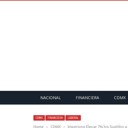
NACIONAL
FINANCIERA
CDMX
CDMX
FINANCIERA
LABORAL
Home
›
CDMX
›
Imperioso Elevar 7% los Sueldos a