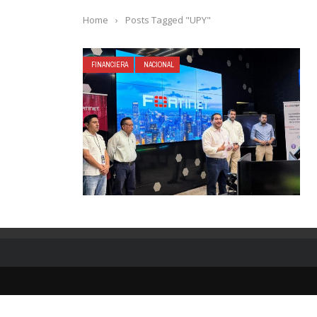
Home
›
Posts Tagged "UPY"
FINANCIERA
NACIONAL