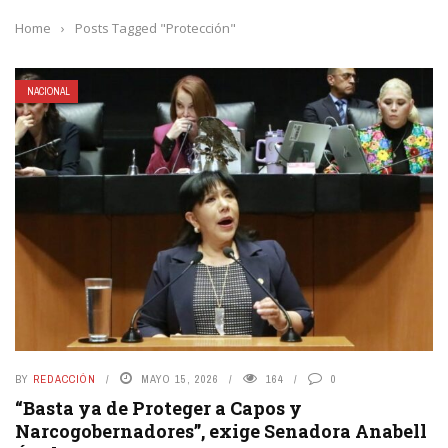
Home
›
Posts Tagged "Protección"
NACIONAL
BY
REDACCIÓN
MAYO 15, 2026
164
0
“Basta ya de Proteger a Capos y
Narcogobernadores”, exige Senadora Anabell