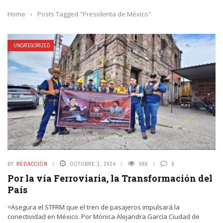
Home
›
Posts Tagged "Presidenta de México"
UNCATEGORIZED
BY
REDACCIÓN
OCTUBRE 1, 2024
566
0
Por la vía Ferroviaria, la Transformación del
País
=Asegura el STFRM que el tren de pasajeros impulsará la
conectividad en México. Por Mónica Alejandra García Ciudad de