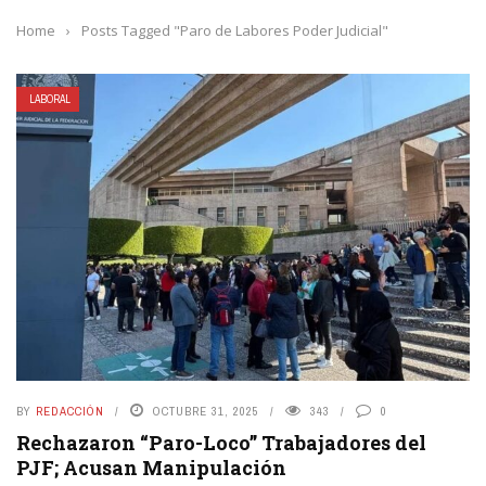
Home
›
Posts Tagged "Paro de Labores Poder Judicial"
LABORAL
BY
REDACCIÓN
OCTUBRE 31, 2025
343
0
Rechazaron “Paro-Loco” Trabajadores del
PJF; Acusan Manipulación