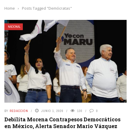
Home
›
Posts Tagged "Demócratas"
NACIONAL
BY
REDACCIÓN
JUNIO 1, 2026
130
0
Debilita Morena Contrapesos Democráticos
en México, Alerta Senador Mario Vázquez