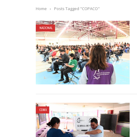
Home
›
Posts Tagged "COPACO"
NACIONAL
CDMX