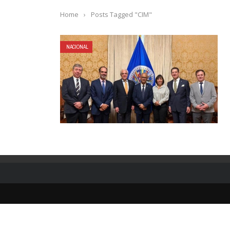
Home
›
Posts Tagged "CIM"
NACIONAL