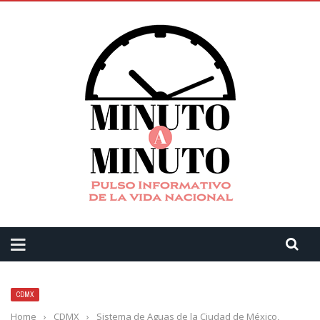
CDMX
Home
›
CDMX
›
Sistema de Aguas de la Ciudad de México,