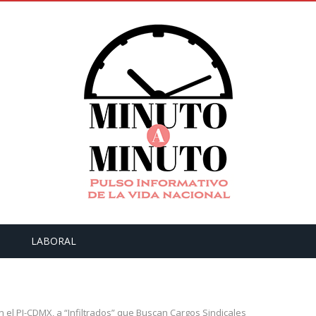
LABORAL
el PJ-CDMX, a “Infiltrados” que Buscan Cargos Sindicales