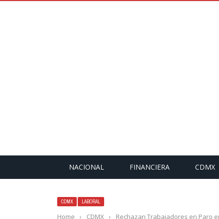
NACIONAL
FINANCIERA
CDMX
CDMX
LABORAL
Home
›
CDMX
›
Rechazan Trabajadores en Paro en 