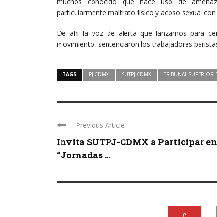
muchos conocido que hace uso de amenazas, 
particularmente maltrato físico y acoso sexual co
De ahí la voz de alerta que lanzamos para cerra
movimiento, sentenciaron los trabajadores paristas
TAGS
PJ-CDMX
SUTPJ-CDMX
TRIBUNAL SUPERIOR D
Previous Article
Invita SUTPJ-CDMX a Participar en
“Jornadas ...
0