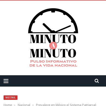
NACIONAL
Home
›
Nacional
›
Prevalece en México el Sistema Patriarcal: