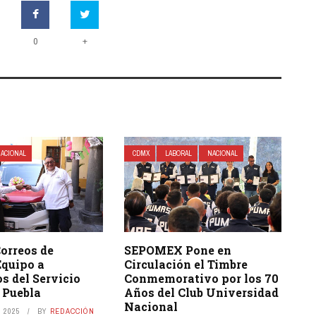
+
0
ACIONAL
CDMX
LABORAL
NACIONAL
SEPOMEX Pone en
orreos de
Circulación el Timbre
Equipo a
Conmemorativo por los 70
s del Servicio
Años del Club Universidad
 Puebla
Nacional
 2025
BY
REDACCIÓN