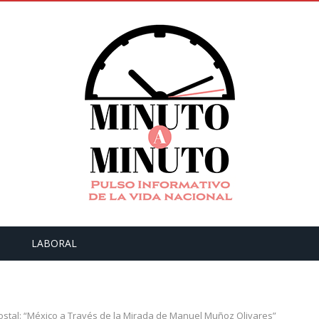
LABORAL
ostal: “México a Través de la Mirada de Manuel Muñoz Olivares”