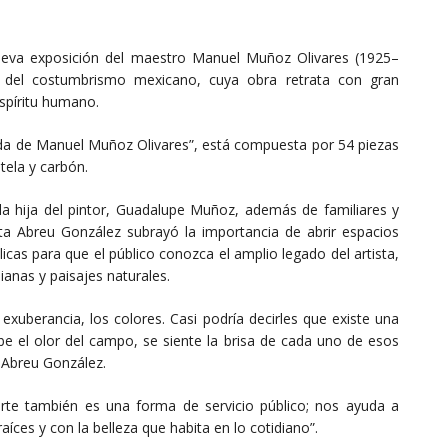
 nueva exposición del maestro Manuel Muñoz Olivares (1925–
s del costumbrismo mexicano, cuya obra retrata con gran
espíritu humano.
rada de Manuel Muñoz Olivares”, está compuesta por 54 piezas
tela y carbón.
 la hija del pintor, Guadalupe Muñoz, además de familiares y
ta Abreu González subrayó la importancia de abrir espacios
blicas para que el público conozca el amplio legado del artista,
anas y paisajes naturales.
a exuberancia, los colores. Casi podría decirles que existe una
be el olor del campo, se siente la brisa de cada uno de esos
 Abreu González.
arte también es una forma de servicio público; nos ayuda a
ces y con la belleza que habita en lo cotidiano”.