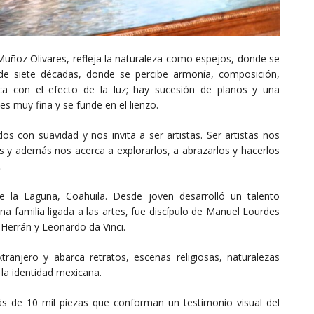
ñoz Olivares, refleja la naturaleza como espejos, donde se
 de siete décadas, donde se percibe armonía, composición,
ca con el efecto de la luz; hay sucesión de planos y una
es muy fina y se funde en el lienzo.
dos con suavidad y nos invita a ser artistas. Ser artistas nos
os y además nos acerca a explorarlos, a abrazarlos y hacerlos
.
la Laguna, Coahuila. Desde joven desarrolló un talento
na familia ligada a las artes, fue discípulo de Manuel Lourdes
errán y Leonardo da Vinci.
anjero y abarca retratos, escenas religiosas, naturalezas
 la identidad mexicana.
más de 10 mil piezas que conforman un testimonio visual del