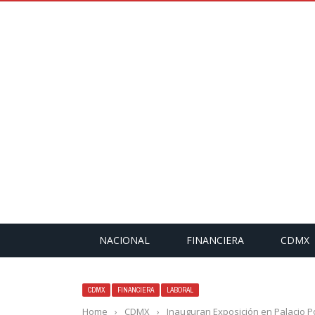
NACIONAL
FINANCIERA
CDMX
CDMX
FINANCIERA
LABORAL
Home
›
CDMX
›
Inauguran Exposición en Palacio P