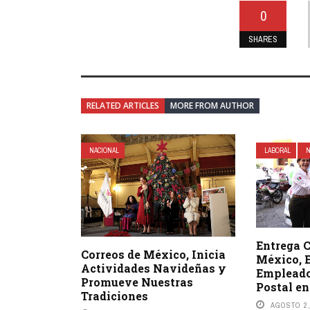
0
SHARES
RELATED ARTICLES
MORE FROM AUTHOR
NACIONAL
LABORAL
N
Entrega C
Correos de México, Inicia
México, 
Actividades Navideñas y
Empleado
Promueve Nuestras
Postal en
Tradiciones
AGOSTO 2,