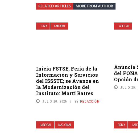
RELATED ARTICLES
MORE FROM AUTHOR
CDMX
LABORAL
LABORAL
Anuncia 
Inicia FSTSE, Feria de la
del FONA
Información y Servicios
Opción d
del ISSSTE; se Avanza en
la Modernización del
JULIO 29,
Instituto: Martí Batres
JULIO 16, 2025
BY
REDACCIÓN
LABORAL
NACIONAL
CDMX
LAB