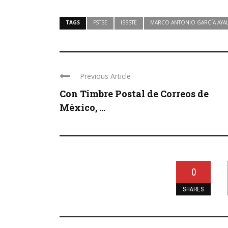
TAGS
FSTSE
ISSSTE
MARCO ANTONIO GARCÍA AYA
Previous Article
Con Timbre Postal de Correos de
México, ...
0
SHARES